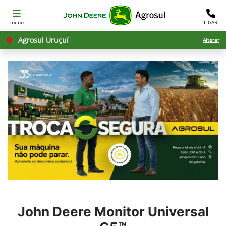
menu
LIGAR
Agrosul Uruçuí
Alterar
John Deere
Monitor Universal