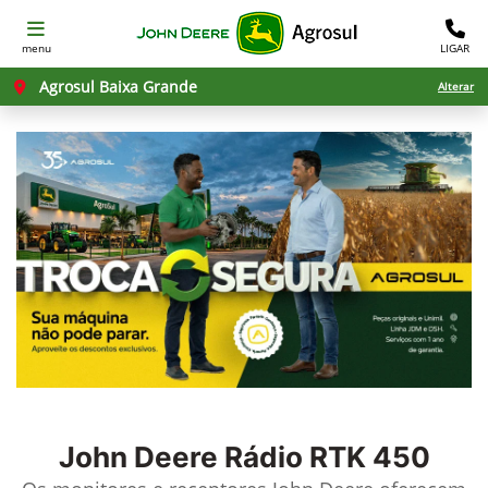
menu
LIGAR
Agrosul Baixa Grande
Alterar
John Deere
Rádio RTK 450