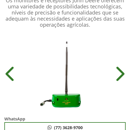
Os monitores e receptores John Deere oferecem
uma variedade de possibilidades tecnológicas,
níveis de precisão e funcionalidades que se
adequam às necessidades e aplicações das suas
operações agrícolas.
Anterior
Próx
WhatsApp
(77) 3628-9700