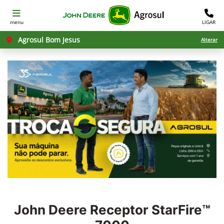
menu
LIGAR
Agrosul Bom Jesus
Alterar
John Deere
Receptor StarFire™