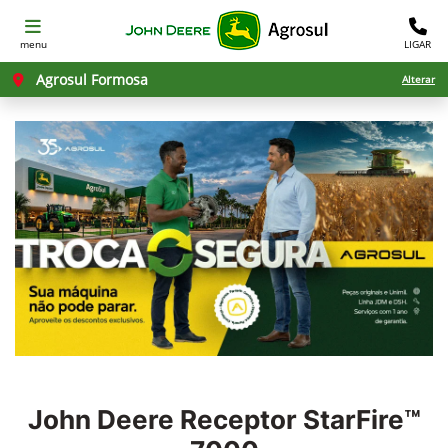
menu
LIGAR
Agrosul Formosa
Alterar
John Deere
Receptor StarFire™