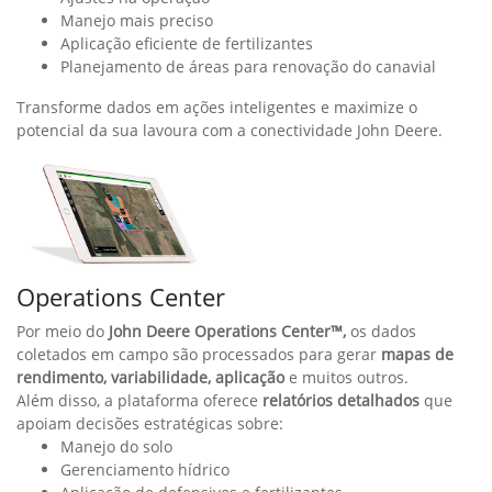
Percentual de resíduos
Consumo de combustível por tonelada colhida
Essas informações são essenciais para decisões mais
precisas, visando melhorar a qualidade da cana colhida e
reduzir os custos operacionais.
O kit inclui sensores estereoscópicos de alta resolução
instalados no elevador e utiliza tecnologia de reconhecimento
de padrões para escanear o fluxo de cana, identificando o
volume e separando resíduos com precisão.
Compatível com todas as Colhedoras John Deere fabricadas a
partir de 2013.
SmartClean™
SmartClean™ – Eficiência automática, mais resultados na
colheita