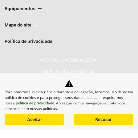
O conjunto com
10 facas
é a solução ideal para quem busca
mais desempenho e qualidade na colheita. Disponível como
kit de campo
, ele substitui o picador padrão de 8 facas e
oferece benefícios significativos:
Corte mais uniforme dos toletes
, melhorando a
qualidade da matéria colhida
Redução de impurezas
, otimizando o rendimento da
operação
Menos necessidade de ajustes e regulagens
,
aumentando a produtividade
Maior eficiência energética
, com
economia de
combustível
em relação ao sistema de 8 facas
Ganhe em eficiência, qualidade e economia com o upgrade
para 10 facas.
Para otimizar sua experiência durante a navegação, fazemos uso de nossa
política de cookies e para proteger seus dados pessoais respeitamos
nossa
política de privacidade
. Ao seguir com a navegação e visita você
concorda com nossas políticas.
Aceitar
Recusar