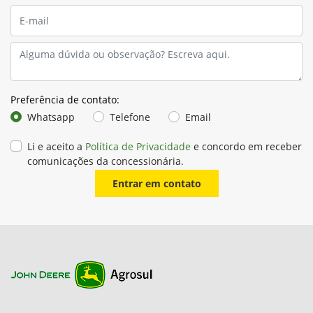
Loadview
Kit de Câmeras para Monitoramento do Transbordo
Este kit adiciona
duas câmeras no topo do elevador da
colhedora
, proporcionando ao operador uma
visão superior
do transbordo
durante o carregamento.
A imagem é exibida diretamente no monitor da colhedora,
oferecendo:
Maior controle da distribuição da cana
Redução de perdas durante o transbordo
Operação mais precisa, segura e eficiente
Ideal para garantir um carregamento uniforme e evitar
desperdícios no campo.
Picador de 10 facas