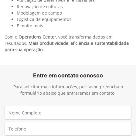
Complementar ao Monitor de Colheita, o
SmartClean™
permite extrair ainda mais valor da operação ao ajustar
automaticamente parâmetros da colhedora para:
Controlar as perdas no extrator
Reduzir os níveis de resíduo
Aumentar o rendimento e a recuperação de açúcar
Diminuir custos operacionais
Ideal para operadores iniciantes, o SmartClean™ reduz o
número de ajustes manuais e o nível de estresse na
operação, mantendo a alta performance da colhedora sem
comprometer os resultados.
Mais eficiência, menos intervenção, melhores resultados.