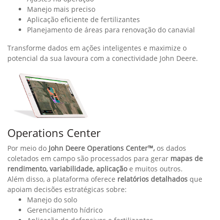
Essas informações são essenciais para decisões mais
precisas, visando melhorar a qualidade da cana colhida e
reduzir os custos operacionais.
O kit inclui sensores estereoscópicos de alta resolução
instalados no elevador e utiliza tecnologia de reconhecimento
de padrões para escanear o fluxo de cana, identificando o
volume e separando resíduos com precisão.
Compatível com todas as Colhedoras John Deere fabricadas a
partir de 2013.
SmartClean™
SmartClean™ – Eficiência automática, mais resultados na
colheita
Complementar ao Monitor de Colheita, o
SmartClean™
permite extrair ainda mais valor da operação ao ajustar