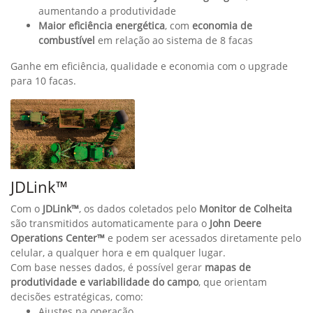
Harvest Monitor™
Harvest Monitor™ – Inteligência para sua colheita de cana
O Monitor de Colheita coleta e analisa dados em tempo real,
gerando mapas de produtividade e informações sobre o nível
de impurezas. Direto da cabine, o operador acompanha:
Total de toneladas colhidas por talhão
Desempenho da colhedora
Percentual de resíduos
Consumo de combustível por tonelada colhida