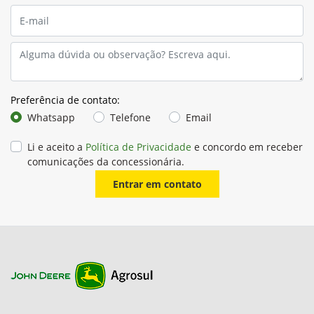
Este kit adiciona
duas câmeras no topo do elevador da
colhedora
, proporcionando ao operador uma
visão superior
do transbordo
durante o carregamento.
A imagem é exibida diretamente no monitor da colhedora,
oferecendo:
Maior controle da distribuição da cana
Redução de perdas durante o transbordo
Operação mais precisa, segura e eficiente
Ideal para garantir um carregamento uniforme e evitar
desperdícios no campo.
Picador de 10 facas
O conjunto com
10 facas
é a solução ideal para quem busca
mais desempenho e qualidade na colheita. Disponível como