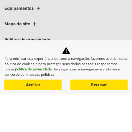
kit de campo
, ele substitui o picador padrão de 8 facas e
oferece benefícios significativos:
Corte mais uniforme dos toletes
, melhorando a
qualidade da matéria colhida
Redução de impurezas
, otimizando o rendimento da
operação
Menos necessidade de ajustes e regulagens
,
aumentando a produtividade
Maior eficiência energética
, com
economia de
combustível
em relação ao sistema de 8 facas
Para otimizar sua experiência durante a navegação, fazemos uso de nossa
política de cookies e para proteger seus dados pessoais respeitamos
Ganhe em eficiência, qualidade e economia com o upgrade
nossa
política de privacidade
. Ao seguir com a navegação e visita você
para 10 facas.
concorda com nossas políticas.
Aceitar
Recusar
JDLink™
Com o
JDLink™
, os dados coletados pelo
Monitor de Colheita