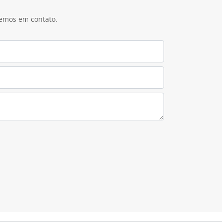
 a recuperação de açúcar
nais
tes, o SmartClean™ reduz o número de ajustes
 na operação, mantendo a alta performance da
 resultados.
nção, melhores resultados.
Operations Center
ados
Por meio do
John Deere Operations
Center™,
os dados coletados em