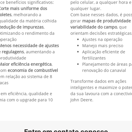
SmartClean™
a de cana
SmartClean™ – Eficiência autom
m tempo real, gerando mapas de
Complementar ao Monitor de C
urezas. Direto da cabine, o
mais valor da operação ao aju
para:
Controlar as perdas no e
Reduzir os níveis de res