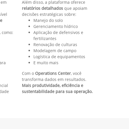
ática, mais resultados na colheita
olheita, o
SmartClean™
permite extrair ainda
star automaticamente parâmetros da colhedora
xtrator
íduo