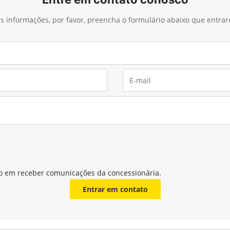
Aumentar o rendimento e
ida
Diminuir custos operacio
mais precisas, visando
Ideal para operadores inician
s custos operacionais.
manuais e o nível de estresse
olução instalados no elevador e
colhedora sem comprometer os
para escanear o fluxo de cana,
Mais eficiência, menos interve
 precisão.
abricadas a partir de 2013.
dor de 10 facas
JDLink™
junto com
10 facas
é a solução
Com o
JDLink™
, os dados colet
para quem busca mais
pelo
Monitor de Colheita
são