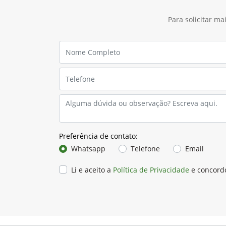
Percentual de resíduos
Consumo de combustível por tonelada colh
Essas informações são essenciais para decisões 
melhorar a qualidade da cana colhida e reduzir o
O kit inclui sensores estereoscópicos de alta res
utiliza tecnologia de reconhecimento de padrões 
identificando o volume e separando resíduos com
Compatível com todas as Colhedoras John Deere f
Loadview
Pica
Kit de Câmeras para Monitoramento
O con
do Transbordo
ideal 