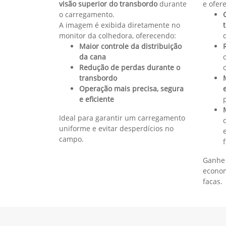
Harvest Monitor™
Harvest Monitor™ – Inteligência para sua colheit
O Monitor de Colheita coleta e analisa dados e
produtividade e informações sobre o nível de imp
operador acompanha:
Total de toneladas colhidas por talhão
Desempenho da colhedora