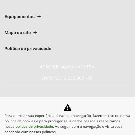
Equipamentos
Mapa do site
Política de privacidade
AGROSUL MAQUINAS LTDA
CNPJ: 40.512.337/0001-00
No trânsito, enxergar o outro
Para otimizar sua experiência durante a navegação, fazemos uso de nossa
política de cookies e para proteger seus dados pessoais respeitamos
salva vidas.
nossa
política de privacidade
. Ao seguir com a navegação e visita você
concorda com nossas políticas.