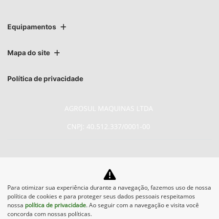
Equipamentos
Mapa do site
Política de privacidade
AGROSUL MAQUINAS LTDA
CNPJ: 40.512.337/0001-00
No trânsito, enxergar o outro
Para otimizar sua experiência durante a navegação, fazemos uso de nossa
política de cookies e para proteger seus dados pessoais respeitamos
salva vidas.
nossa
política de privacidade
. Ao seguir com a navegação e visita você
concorda com nossas políticas.