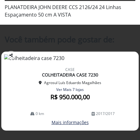
PLANATDEIRA JOHN DEERE CCS 2126/24 24 Linhas
Espaçamento 50 cm A VISTA
Você também pode gostar de:
Co
mp
CASE
arti
COLHEITADEIRA CASE 7230
lhe
Agrosul Luís Eduardo Magalhães
Ver Mais 7 lojas
R$ 950.000,00
0 km
2017/2017
Mais informações