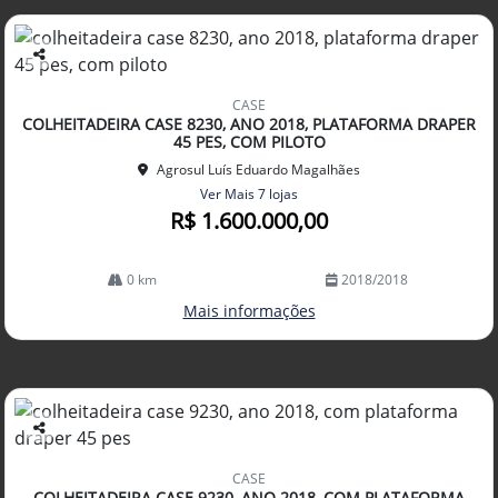
Co
mp
CASE
arti
COLHEITADEIRA CASE 8230, ANO 2018, PLATAFORMA DRAPER
lhe
45 PES, COM PILOTO
Agrosul Luís Eduardo Magalhães
Ver Mais 7 lojas
R$ 1.600.000,00
0 km
2018/2018
Mais informações
Co
mp
CASE
arti
COLHEITADEIRA CASE 9230, ANO 2018, COM PLATAFORMA