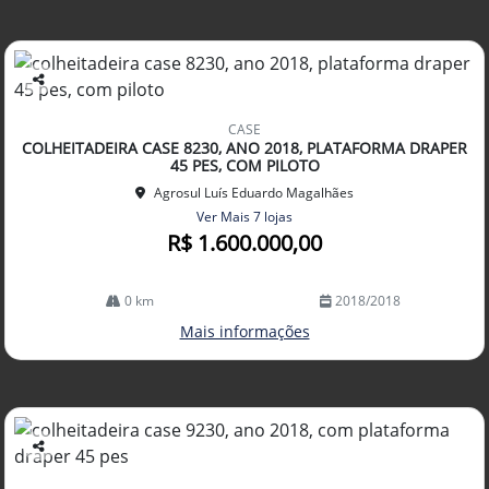
Co
mp
CASE
arti
COLHEITADEIRA CASE 8230, ANO 2018, PLATAFORMA DRAPER
lhe
45 PES, COM PILOTO
Agrosul Luís Eduardo Magalhães
Ver Mais 7 lojas
R$ 1.600.000,00
0 km
2018/2018
Mais informações
Co
mp