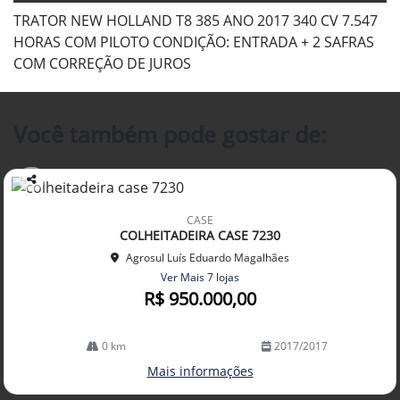
TRATOR NEW HOLLAND T8 385 ANO 2017 340 CV 7.547
HORAS COM PILOTO CONDIÇÃO: ENTRADA + 2 SAFRAS
COM CORREÇÃO DE JUROS
Você também pode gostar de:
Co
mp
CASE
arti
COLHEITADEIRA CASE 7230
lhe
Agrosul Luís Eduardo Magalhães
Ver Mais 7 lojas
R$ 950.000,00
0 km
2017/2017
Mais informações