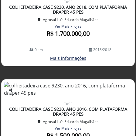
CASE
arti
COLHEITADEIRA CASE 9230, ANO 2018, COM PLATAFORMA
lhe
DRAPER 45 PES
Agrosul Luís Eduardo Magalhães
Ver Mais 7 lojas
R$ 1.700.000,00
0 km
2018/2018
Mais informações
Co
mp
CASE
arti
COLHEITADEIRA CASE 9230. ANO 2016, COM PLATAFORMA
lhe
DRAPER 45 PES
Agrosul Luís Eduardo Magalhães
Ver Mais 7 lojas
R$ 1.500.000,00