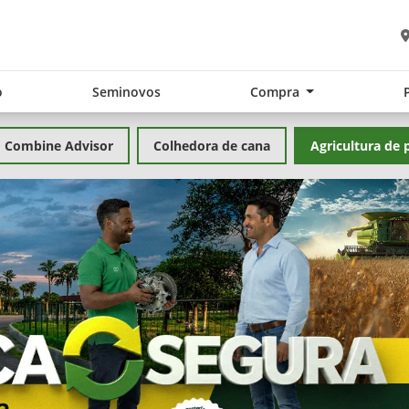
o
Seminovos
Compra
Combine Advisor
Colhedora de cana
Agricultura de 
exts.control_prev