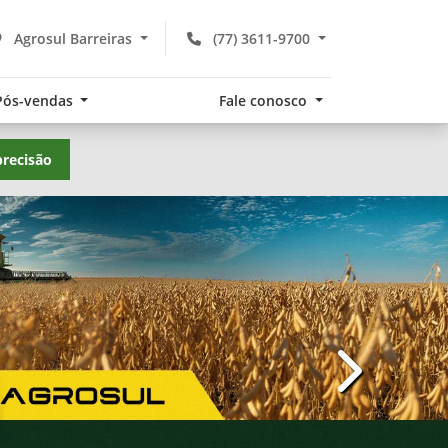
Agrosul Barreiras
(77) 3611-9700
Pós-vendas
Fale conosco
precisão
templates.te