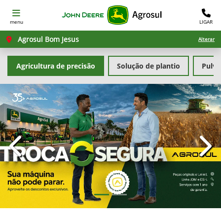
menu
LIGAR
Agrosul Bom Jesus
Alterar
Agricultura de precisão
Solução de plantio
Pulve
templates.template-01.components.carousel.texts.con
temp