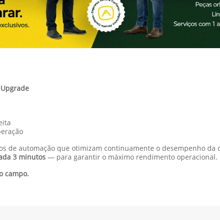
n Upgrade
eita
peração
rsos de automação que otimizam continuamente o desempenho da co
ada 3 minutos
— para garantir o máximo rendimento operacional.
no campo.