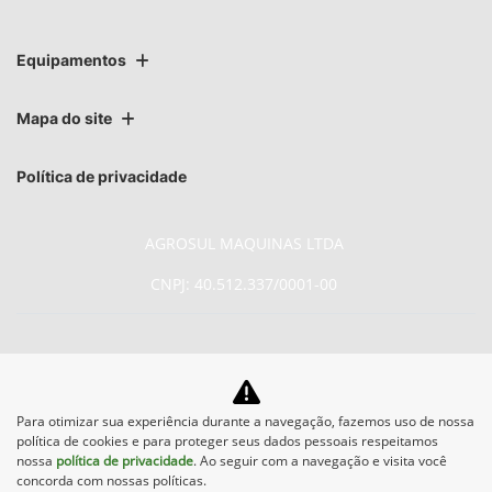
Equipamentos
Mapa do site
Política de privacidade
AGROSUL MAQUINAS LTDA
CNPJ: 40.512.337/0001-00
No trânsito, enxergar o outro
Para otimizar sua experiência durante a navegação, fazemos uso de nossa
política de cookies e para proteger seus dados pessoais respeitamos
salva vidas.
nossa
política de privacidade
. Ao seguir com a navegação e visita você
concorda com nossas políticas.