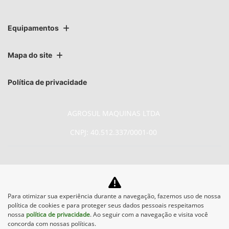
Equipamentos
Mapa do site
Política de privacidade
AGROSUL MAQUINAS LTDA
CNPJ: 40.512.337/0001-00
No trânsito, enxergar o outro
Para otimizar sua experiência durante a navegação, fazemos uso de nossa
política de cookies e para proteger seus dados pessoais respeitamos
salva vidas.
nossa
política de privacidade
. Ao seguir com a navegação e visita você
concorda com nossas políticas.