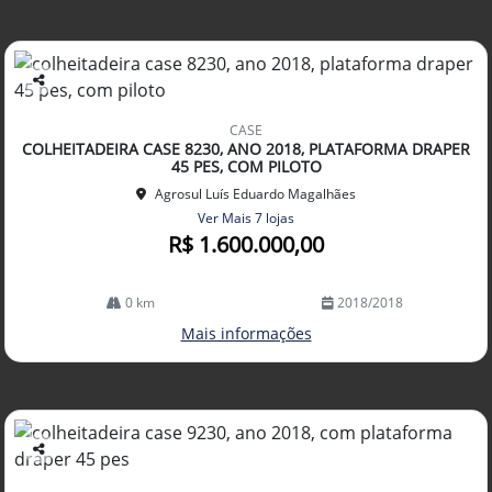
Co
mp
CASE
arti
COLHEITADEIRA CASE 8230, ANO 2018, PLATAFORMA DRAPER
lhe
45 PES, COM PILOTO
Agrosul Luís Eduardo Magalhães
Ver Mais 7 lojas
R$ 1.600.000,00
0 km
2018/2018
Mais informações
Co
mp