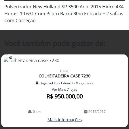
Pulverizador New Holland SP 3500 Ano: 2015 Hidro 4X4
Horas: 10.631 Com Piloto Barra 30m Entrada + 2 safras
Com Correção
Você também pode gostar de:
Co
mp
CASE
arti
COLHEITADEIRA CASE 7230
lhe
Agrosul Luís Eduardo Magalhães
Ver Mais 7 lojas
R$ 950.000,00
0 km
2017/2017
Mais informações