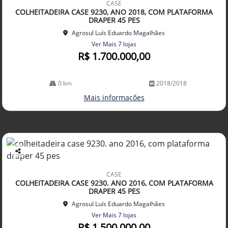
CASE
arti
COLHEITADEIRA CASE 9230, ANO 2018, COM PLATAFORMA
lhe
DRAPER 45 PES
Agrosul Luís Eduardo Magalhães
Ver Mais 7 lojas
R$ 1.700.000,00
0 km
2018/2018
Mais informações
Co
mp
CASE
arti
COLHEITADEIRA CASE 9230. ANO 2016, COM PLATAFORMA
lhe
DRAPER 45 PES
Agrosul Luís Eduardo Magalhães
Ver Mais 7 lojas
R$ 1.500.000,00