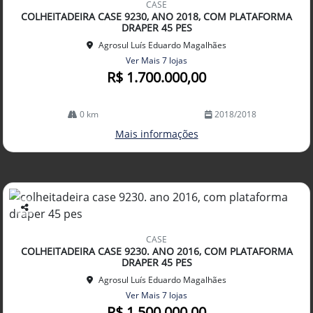
CASE
arti
COLHEITADEIRA CASE 9230, ANO 2018, COM PLATAFORMA
lhe
DRAPER 45 PES
Agrosul Luís Eduardo Magalhães
Ver Mais 7 lojas
R$ 1.700.000,00
0 km
2018/2018
Mais informações
Co
mp
CASE
arti
COLHEITADEIRA CASE 9230. ANO 2016, COM PLATAFORMA
lhe
DRAPER 45 PES
Agrosul Luís Eduardo Magalhães
Ver Mais 7 lojas
R$ 1.500.000,00