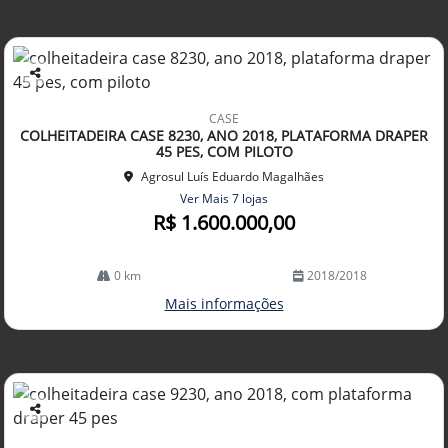
Co
mp
CASE
arti
COLHEITADEIRA CASE 8230, ANO 2018, PLATAFORMA DRAPER
lhe
45 PES, COM PILOTO
Agrosul Luís Eduardo Magalhães
Ver Mais 7 lojas
R$ 1.600.000,00
0 km
2018/2018
Mais informações
Co
mp