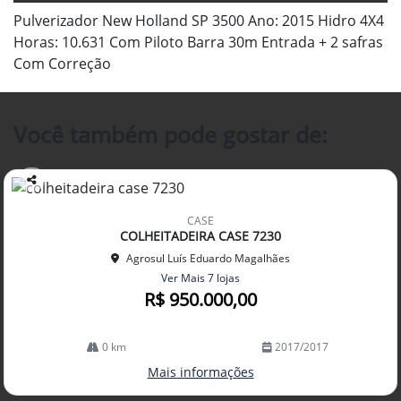
Pulverizador New Holland SP 3500 Ano: 2015 Hidro 4X4
Horas: 10.631 Com Piloto Barra 30m Entrada + 2 safras
Com Correção
Você também pode gostar de:
Co
mp
CASE
arti
COLHEITADEIRA CASE 7230
lhe
Agrosul Luís Eduardo Magalhães
Ver Mais 7 lojas
R$ 950.000,00
0 km
2017/2017
Mais informações