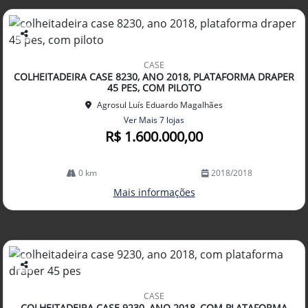
Co
mp
CASE
arti
COLHEITADEIRA CASE 8230, ANO 2018, PLATAFORMA DRAPER
lhe
45 PES, COM PILOTO
Agrosul Luís Eduardo Magalhães
Ver Mais 7 lojas
R$ 1.600.000,00
0 km
2018/2018
Mais informações
Co
mp
CASE
arti
COLHEITADEIRA CASE 9230, ANO 2018, COM PLATAFORMA