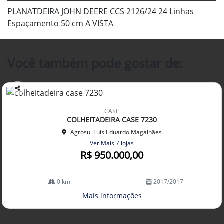
PLANATDEIRA JOHN DEERE CCS 2126/24 24 Linhas
Espaçamento 50 cm A VISTA
Você também pode gostar de:
Co
mp
CASE
arti
COLHEITADEIRA CASE 7230
lhe
Agrosul Luís Eduardo Magalhães
Ver Mais 7 lojas
R$ 950.000,00
0 km
2017/2017
Mais informações