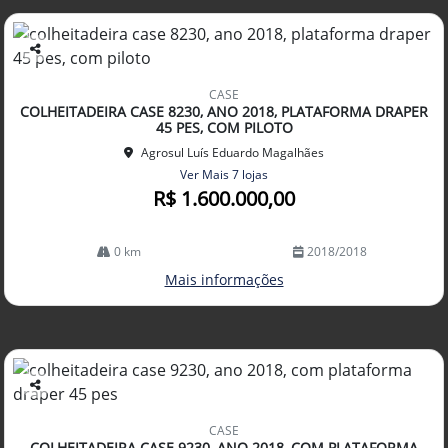
Co
mp
CASE
arti
COLHEITADEIRA CASE 8230, ANO 2018, PLATAFORMA DRAPER
lhe
45 PES, COM PILOTO
Agrosul Luís Eduardo Magalhães
Ver Mais 7 lojas
R$ 1.600.000,00
0 km
2018/2018
Mais informações
Co
mp
CASE
arti
COLHEITADEIRA CASE 9230, ANO 2018, COM PLATAFORMA