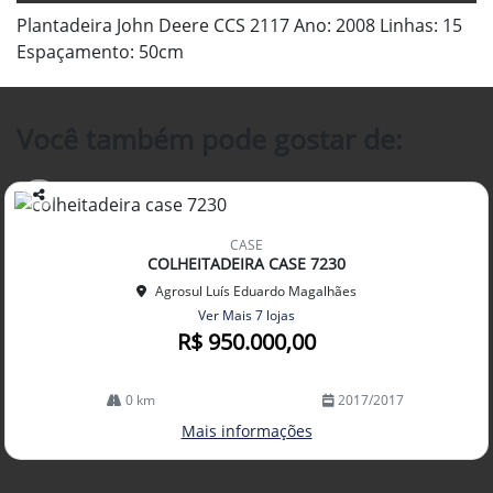
Plantadeira John Deere CCS 2117 Ano: 2008 Linhas: 15
Espaçamento: 50cm
Você também pode gostar de:
Co
mp
CASE
arti
COLHEITADEIRA CASE 7230
lhe
Agrosul Luís Eduardo Magalhães
Ver Mais 7 lojas
R$ 950.000,00
0 km
2017/2017
Mais informações