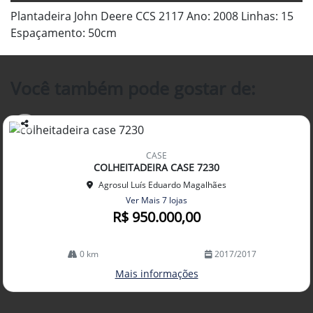
Plantadeira John Deere CCS 2117 Ano: 2008 Linhas: 15
Espaçamento: 50cm
Você também pode gostar de:
Co
mp
CASE
arti
COLHEITADEIRA CASE 7230
lhe
Agrosul Luís Eduardo Magalhães
Ver Mais 7 lojas
R$ 950.000,00
0 km
2017/2017
Mais informações