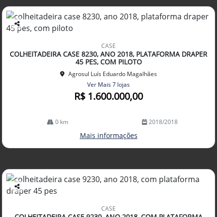
Co
mp
CASE
arti
COLHEITADEIRA CASE 8230, ANO 2018, PLATAFORMA DRAPER
lhe
45 PES, COM PILOTO
Agrosul Luís Eduardo Magalhães
Ver Mais 7 lojas
R$ 1.600.000,00
0 km
2018/2018
Mais informações
Co
mp
CASE
arti
COLHEITADEIRA CASE 9230, ANO 2018, COM PLATAFORMA