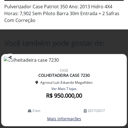
Pulverizador Case Patriot 350 Ano: 2013 Hidro 4X4
Horas: 7,902 Sem Piloto Barra 30m Entrada + 2 Safras
Com Correção
Você também pode gostar de:
Co
mp
CASE
arti
COLHEITADEIRA CASE 7230
lhe
Agrosul Luís Eduardo Magalhães
Ver Mais 7 lojas
R$ 950.000,00
0 km
2017/2017
Mais informações