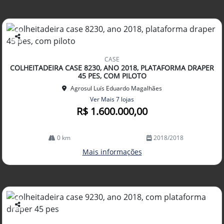
Co
mp
CASE
arti
COLHEITADEIRA CASE 8230, ANO 2018, PLATAFORMA DRAPER
lhe
45 PES, COM PILOTO
Agrosul Luís Eduardo Magalhães
Ver Mais 7 lojas
R$ 1.600.000,00
0 km
2018/2018
Mais informações
Co
mp