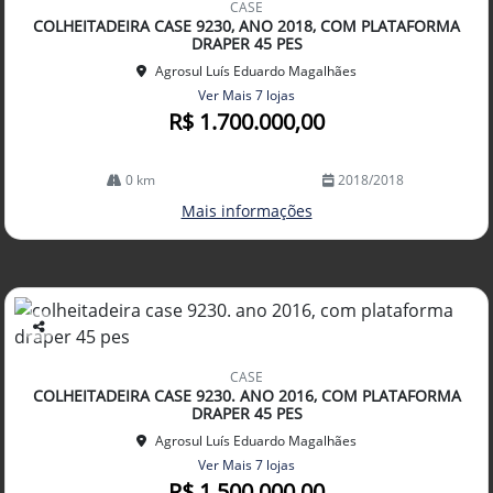
CASE
arti
COLHEITADEIRA CASE 9230, ANO 2018, COM PLATAFORMA
lhe
DRAPER 45 PES
Agrosul Luís Eduardo Magalhães
Ver Mais 7 lojas
R$ 1.700.000,00
0 km
2018/2018
Mais informações
Co
mp
CASE
arti
COLHEITADEIRA CASE 9230. ANO 2016, COM PLATAFORMA
lhe
DRAPER 45 PES
Agrosul Luís Eduardo Magalhães
Ver Mais 7 lojas
R$ 1.500.000,00