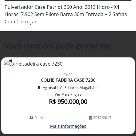
Pulverizador Case Patriot 350 Ano: 2013 Hidro 4X4
Horas: 7,902 Sem Piloto Barra 30m Entrada + 2 Safras
Com Correção
Você também pode gostar de:
Co
mp
CASE
arti
COLHEITADEIRA CASE 7230
lhe
Agrosul Luís Eduardo Magalhães
Ver Mais 7 lojas
R$ 950.000,00
0 km
2017/2017
Mais informações