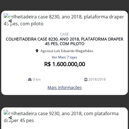
Co
mp
CASE
arti
COLHEITADEIRA CASE 8230, ANO 2018, PLATAFORMA DRAPER
lhe
45 PES, COM PILOTO
Agrosul Luís Eduardo Magalhães
Ver Mais 7 lojas
R$ 1.600.000,00
0 km
2018/2018
Mais informações
Co
mp