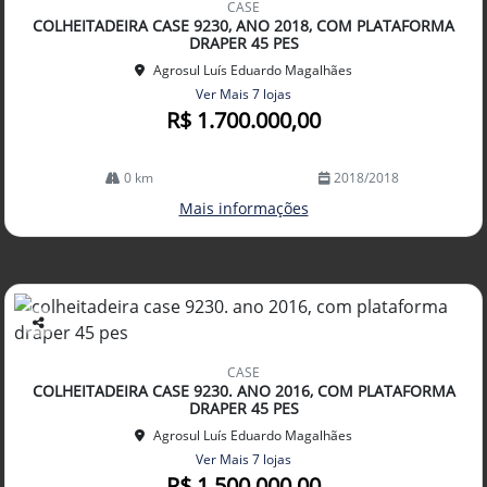
CASE
arti
COLHEITADEIRA CASE 9230, ANO 2018, COM PLATAFORMA
lhe
DRAPER 45 PES
Agrosul Luís Eduardo Magalhães
Ver Mais 7 lojas
R$ 1.700.000,00
0 km
2018/2018
Mais informações
Co
mp
CASE
arti
COLHEITADEIRA CASE 9230. ANO 2016, COM PLATAFORMA
lhe
DRAPER 45 PES
Agrosul Luís Eduardo Magalhães
Ver Mais 7 lojas
R$ 1.500.000,00