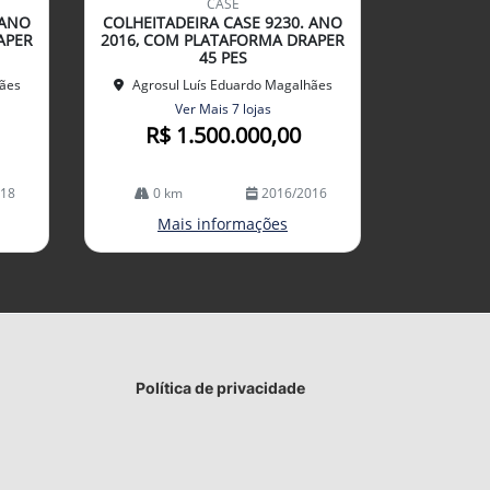
CASE
arti
 ANO
COLHEITADEIRA CASE 9230. ANO
lhe
APER
2016, COM PLATAFORMA DRAPER
45 PES
hães
Agrosul Luís Eduardo Magalhães
Ver Mais 7 lojas
R$ 1.500.000,00
018
0 km
2016/2016
Mais informações
Política de privacidade