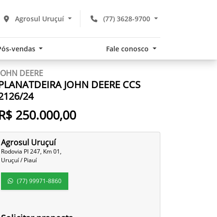
Agrosul Uruçuí
(77) 3628-9700
Pós-vendas
Fale conosco
JOHN DEERE
PLANATDEIRA JOHN DEERE CCS
2126/24
R$ 250.000,00
Agrosul Uruçuí
Rodovia PI 247, Km 01,
Uruçuí / Piauí
(77) 99971-8860