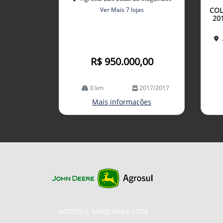
arti
Ver Mais 7 lojas
COL
lhe
20
R$ 950.000,00
0 km
2017/2017
Mais informações
AGROSUL MAQUINAS LTDA