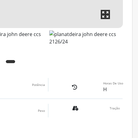
Horas De Uso
Potência
H
Tração
Peso