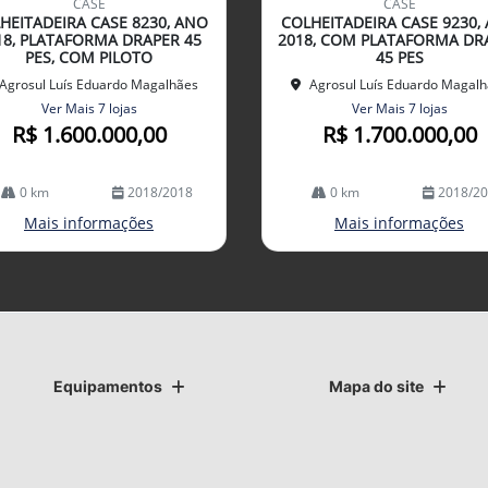
CASE
CASE
arti
HEITADEIRA CASE 8230, ANO
COLHEITADEIRA CASE 9230,
lhe
18, PLATAFORMA DRAPER 45
2018, COM PLATAFORMA DR
PES, COM PILOTO
45 PES
Agrosul Luís Eduardo Magalhães
Agrosul Luís Eduardo Magal
Ver Mais 7 lojas
Ver Mais 7 lojas
R$ 1.600.000,00
R$ 1.700.000,00
0 km
2018/2018
0 km
2018/2
Mais informações
Mais informações
Equipamentos
Mapa do site