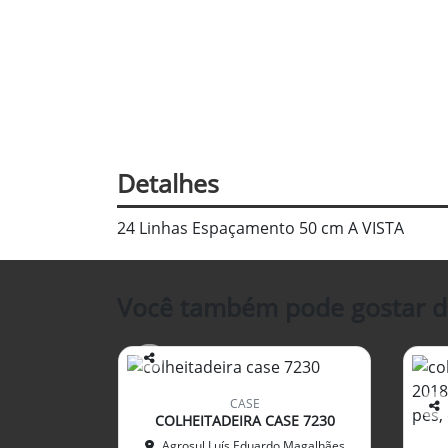
Detalhes
24 Linhas Espaçamento 50 cm A VISTA
Você também pode gostar d
Co
mp
CASE
arti
COLHEITADEIRA CASE 7230
Co
lhe
mp
Agrosul Luís Eduardo Magalhães