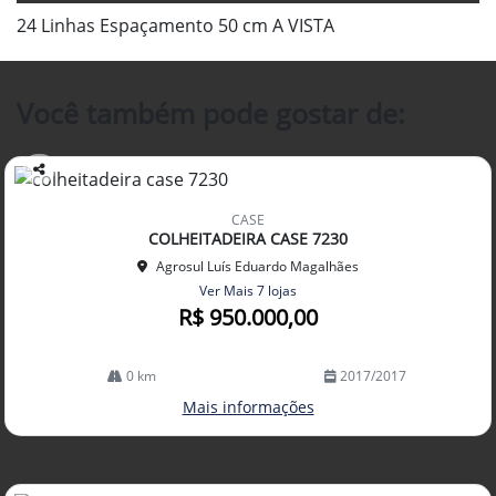
24 Linhas Espaçamento 50 cm A VISTA
Você também pode gostar de:
Co
mp
CASE
arti
COLHEITADEIRA CASE 7230
lhe
Agrosul Luís Eduardo Magalhães
Ver Mais 7 lojas
R$ 950.000,00
0 km
2017/2017
Mais informações