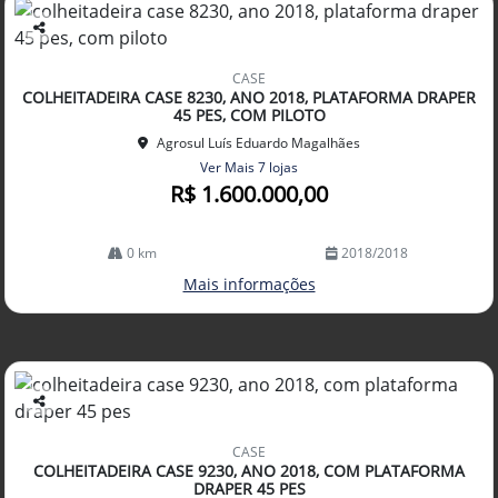
Co
mp
CASE
arti
COLHEITADEIRA CASE 8230, ANO 2018, PLATAFORMA DRAPER
lhe
45 PES, COM PILOTO
Agrosul Luís Eduardo Magalhães
Ver Mais 7 lojas
R$ 1.600.000,00
0 km
2018/2018
Mais informações
Co
mp
CASE
arti
COLHEITADEIRA CASE 9230, ANO 2018, COM PLATAFORMA
lhe
DRAPER 45 PES