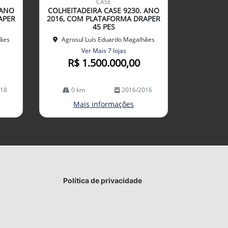
CASE
arti
 ANO
COLHEITADEIRA CASE 9230. ANO
lhe
APER
2016, COM PLATAFORMA DRAPER
45 PES
hães
Agrosul Luís Eduardo Magalhães
Ver Mais 7 lojas
R$ 1.500.000,00
018
0 km
2016/2016
Mais informações
Política de privacidade