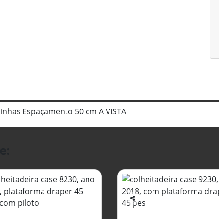
inhas Espaçamento 50 cm A VISTA
e:
Co
mp