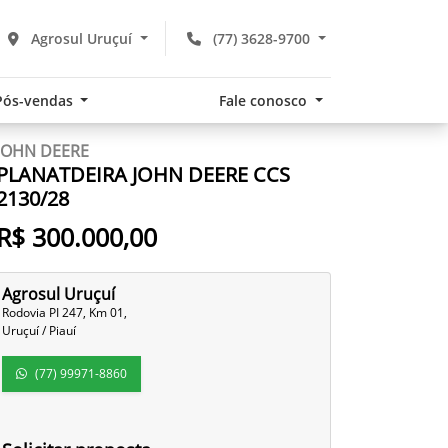
Agrosul Uruçuí
(77) 3628-9700
Pós-vendas
Fale conosco
JOHN DEERE
PLANATDEIRA JOHN DEERE CCS
2130/28
R$ 300.000,00
Agrosul Uruçuí
Rodovia PI 247, Km 01,
Uruçuí / Piauí
(77) 99971-8860