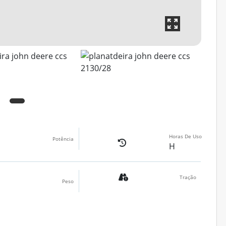
Horas De Uso
Potência
H
Tração
Peso