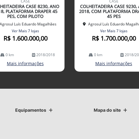
CASE
CASE
arti
HEITADEIRA CASE 8230, ANO
COLHEITADEIRA CASE 9230,
lhe
18, PLATAFORMA DRAPER 45
2018, COM PLATAFORMA DR
PES, COM PILOTO
45 PES
Agrosul Luís Eduardo Magalhães
Agrosul Luís Eduardo Magal
Ver Mais 7 lojas
Ver Mais 7 lojas
R$ 1.600.000,00
R$ 1.700.000,00
0 km
2018/2018
0 km
2018/2
Mais informações
Mais informações
Equipamentos
Mapa do site