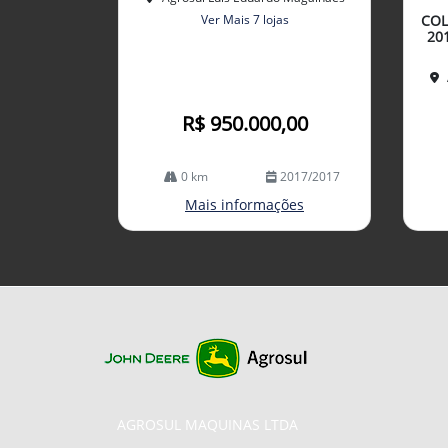
arti
Ver Mais 7 lojas
COL
lhe
20
R$ 950.000,00
0 km
2017/2017
Mais informações
AGROSUL MAQUINAS LTDA