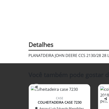
Detalhes
PLANATDEIRA JOHN DEERE CCS 2130/28 28 L
Você também pode gostar d
Co
mp
CASE
arti
COLHEITADEIRA CASE 7230
Co
lhe
mp
Agrosul Luís Eduardo Magalhães