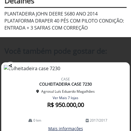
Detalhes
PLANTADEIRA JOHN DEERE S680 ANO 2014
PLATAFORMA DRAPER 40 PÉS COM PILOTO CONDIÇÃO:
ENTRADA + 3 SAFRAS COM CORREÇÃO
Você também pode gostar de:
Co
mp
CASE
arti
COLHEITADEIRA CASE 7230
lhe
Agrosul Luís Eduardo Magalhães
Ver Mais 7 lojas
R$ 950.000,00
0 km
2017/2017
Mais informações