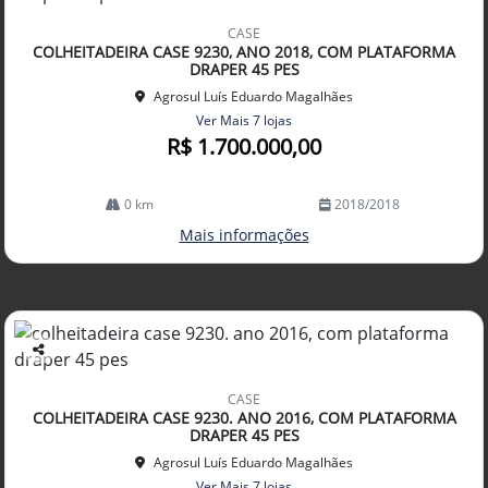
Co
mp
CASE
arti
COLHEITADEIRA CASE 9230, ANO 2018, COM PLATAFORMA
lhe
DRAPER 45 PES
Agrosul Luís Eduardo Magalhães
Ver Mais 7 lojas
R$ 1.700.000,00
0 km
2018/2018
Mais informações
Co
mp
CASE
arti
COLHEITADEIRA CASE 9230. ANO 2016, COM PLATAFORMA
lhe
DRAPER 45 PES
Agrosul Luís Eduardo Magalhães
Ver Mais 7 lojas