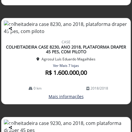
Co
mp
CASE
arti
COLHEITADEIRA CASE 8230, ANO 2018, PLATAFORMA DRAPER
lhe
45 PES, COM PILOTO
Agrosul Luís Eduardo Magalhães
Ver Mais 7 lojas
R$ 1.600.000,00
0 km
2018/2018
Mais informações