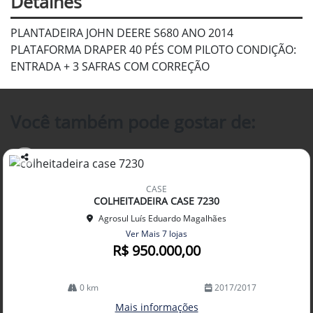
Detalhes
PLANTADEIRA JOHN DEERE S680 ANO 2014
PLATAFORMA DRAPER 40 PÉS COM PILOTO CONDIÇÃO:
ENTRADA + 3 SAFRAS COM CORREÇÃO
Você também pode gostar de:
Co
mp
CASE
arti
COLHEITADEIRA CASE 7230
lhe
Agrosul Luís Eduardo Magalhães
Ver Mais 7 lojas
R$ 950.000,00
0 km
2017/2017
Mais informações