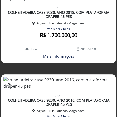
Co
mp
CASE
arti
COLHEITADEIRA CASE 9230, ANO 2018, COM PLATAFORMA
lhe
DRAPER 45 PES
Agrosul Luís Eduardo Magalhães
Ver Mais 7 lojas
R$ 1.700.000,00
0 km
2018/2018
Mais informações
Co
mp
CASE
arti
COLHEITADEIRA CASE 9230. ANO 2016, COM PLATAFORMA
lhe
DRAPER 45 PES
Agrosul Luís Eduardo Magalhães
Ver Mais 7 lojas