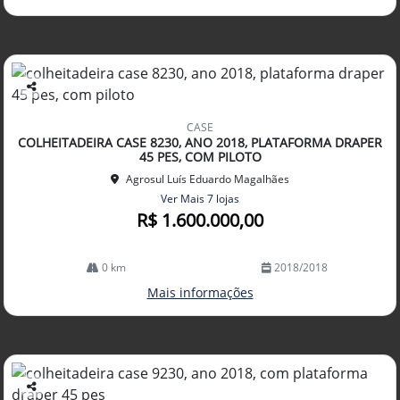
Co
mp
CASE
arti
COLHEITADEIRA CASE 8230, ANO 2018, PLATAFORMA DRAPER
lhe
45 PES, COM PILOTO
Agrosul Luís Eduardo Magalhães
Ver Mais 7 lojas
R$ 1.600.000,00
0 km
2018/2018
Mais informações