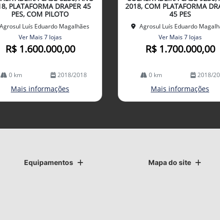
lhe
18, PLATAFORMA DRAPER 45
2018, COM PLATAFORMA DR
PES, COM PILOTO
45 PES
Agrosul Luís Eduardo Magalhães
Agrosul Luís Eduardo Magal
Ver Mais 7 lojas
Ver Mais 7 lojas
R$ 1.600.000,00
R$ 1.700.000,00
0 km
2018/2018
0 km
2018/2
Mais informações
Mais informações
Equipamentos
Mapa do site