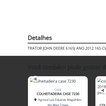
Detalhes
TRATOR JOHN DEERE 6165J ANO 2012 165 
Você também pode gostar d
Co
mp
CASE
arti
COLHEITADEIRA CASE 7230
Co
lhe
mp
Agrosul Luís Eduardo Magalhães
arti
Ver Mais 7 lojas
COL