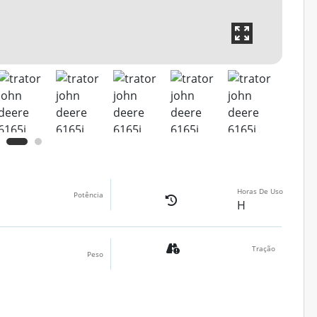
Horas De Uso
Potência
H
Tração
Peso