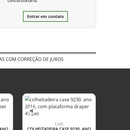
concessionária.
Entrar em contato
FRAS COM CORREÇÃO DE JUROS
Co
mp
CASE
arti
 ANO
COLHEITADEIRA CASE 9230. ANO