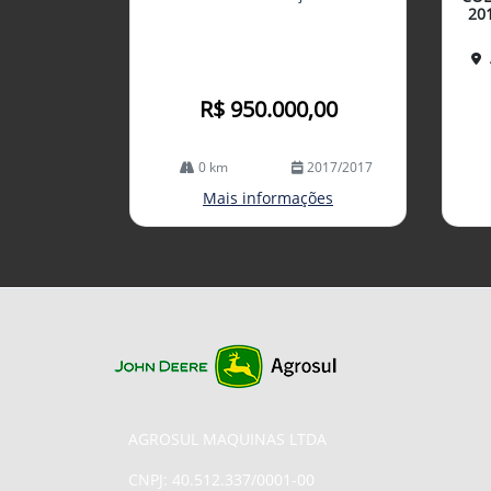
lhe
20
R$ 950.000,00
0 km
2017/2017
Mais informações
AGROSUL MAQUINAS LTDA
CNPJ: 40.512.337/0001-00