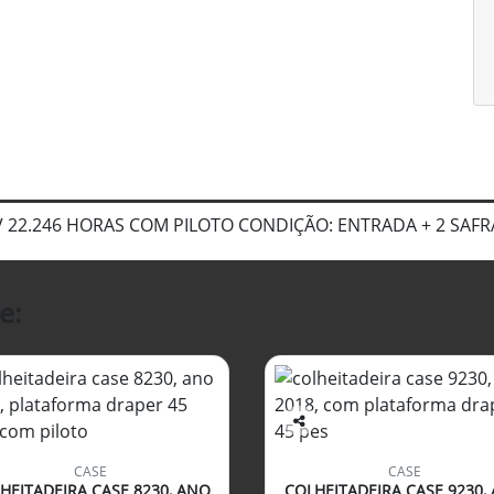
CV 22.246 HORAS COM PILOTO CONDIÇÃO: ENTRADA + 2 SA
e:
Co
mp
CASE
CASE
arti
HEITADEIRA CASE 8230, ANO
COLHEITADEIRA CASE 9230,