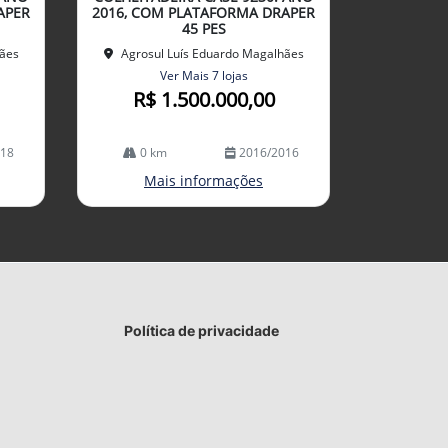
lhe
APER
2016, COM PLATAFORMA DRAPER
45 PES
hães
Agrosul Luís Eduardo Magalhães
Ver Mais 7 lojas
R$ 1.500.000,00
018
0 km
2016/2016
Mais informações
Política de privacidade