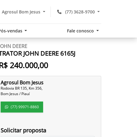
Agrosul Bom Jesus
(77) 3628-9700
Pós-vendas
Fale conosco
JOHN DEERE
TRATOR JOHN DEERE 6165J
R$ 240.000,00
Agrosul Bom Jesus
Rodovia BR 135, Km 356,
Bom Jesus / Piauí
(77) 99971-8860
Solicitar proposta