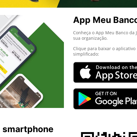
App Meu Banc
Conheça o App Meu Banco da Jo
sua organização.
Clique para baixar o aplicativ
simplificado:
u smartphone