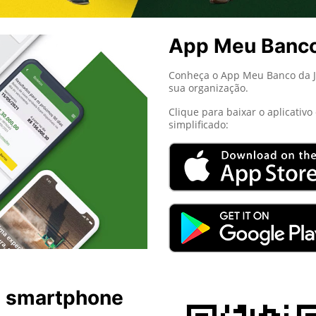
App Meu Banc
Conheça o App Meu Banco da Jo
sua organização.
Clique para baixar o aplicativ
simplificado:
u smartphone