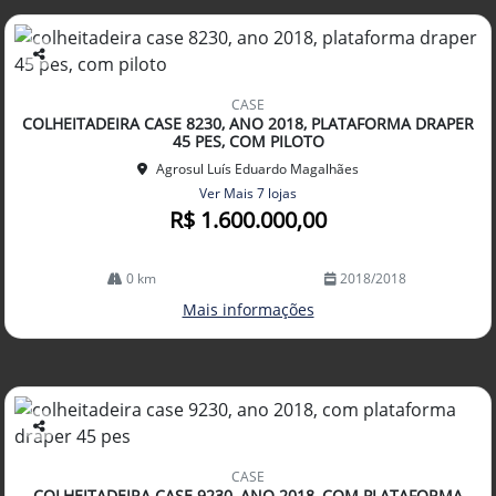
Co
mp
CASE
arti
COLHEITADEIRA CASE 8230, ANO 2018, PLATAFORMA DRAPER
lhe
45 PES, COM PILOTO
Agrosul Luís Eduardo Magalhães
Ver Mais 7 lojas
R$ 1.600.000,00
0 km
2018/2018
Mais informações
Co
mp
CASE
arti
COLHEITADEIRA CASE 9230, ANO 2018, COM PLATAFORMA