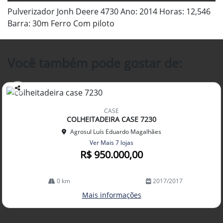
Pulverizador Jonh Deere 4730 Ano: 2014 Horas: 12,546
Barra: 30m Ferro Com piloto
Você também pode gostar de:
Co
mp
CASE
arti
COLHEITADEIRA CASE 7230
lhe
Agrosul Luís Eduardo Magalhães
Ver Mais 7 lojas
R$ 950.000,00
0 km
2017/2017
Mais informações