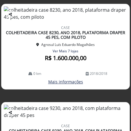
Co
mp
CASE
arti
COLHEITADEIRA CASE 8230, ANO 2018, PLATAFORMA DRAPER
lhe
45 PES, COM PILOTO
Agrosul Luís Eduardo Magalhães
Ver Mais 7 lojas
R$ 1.600.000,00
0 km
2018/2018
Mais informações
Co
mp
CASE
arti
COLHEITADEIRA CASE 9230, ANO 2018, COM PLATAFORMA