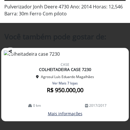
Pulverizador Jonh Deere 4730 Ano: 2014 Horas: 12,546
Barra: 30m Ferro Com piloto
Você também pode gostar de:
Co
mp
CASE
arti
COLHEITADEIRA CASE 7230
lhe
Agrosul Luís Eduardo Magalhães
Ver Mais 7 lojas
R$ 950.000,00
0 km
2017/2017
Mais informações