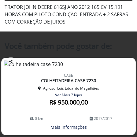
TRATOR JOHN DEERE 6165J ANO 2012 165 CV 15.191
HORAS COM PILOTO CONDIÇÃO: ENTRADA + 2 SAFRAS
COM CORREÇÃO DE JUROS
Você também pode gostar de:
Co
mp
CASE
arti
COLHEITADEIRA CASE 7230
lhe
Agrosul Luís Eduardo Magalhães
Ver Mais 7 lojas
R$ 950.000,00
0 km
2017/2017
Mais informações