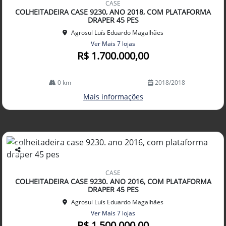
CASE
arti
COLHEITADEIRA CASE 9230, ANO 2018, COM PLATAFORMA
lhe
DRAPER 45 PES
Agrosul Luís Eduardo Magalhães
Ver Mais 7 lojas
R$ 1.700.000,00
0 km
2018/2018
Mais informações
Co
mp
CASE
arti
COLHEITADEIRA CASE 9230. ANO 2016, COM PLATAFORMA
lhe
DRAPER 45 PES
Agrosul Luís Eduardo Magalhães
Ver Mais 7 lojas
R$ 1.500.000,00