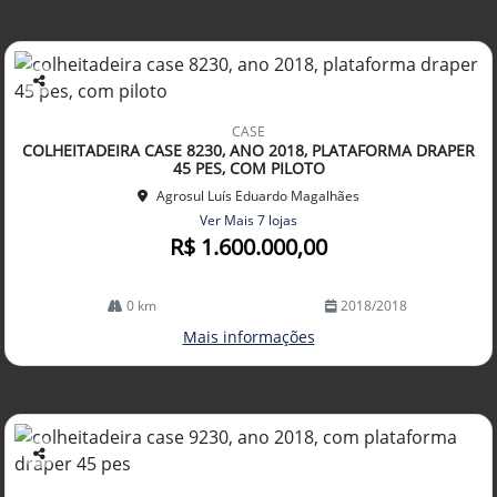
Co
mp
CASE
arti
COLHEITADEIRA CASE 8230, ANO 2018, PLATAFORMA DRAPER
lhe
45 PES, COM PILOTO
Agrosul Luís Eduardo Magalhães
Ver Mais 7 lojas
R$ 1.600.000,00
0 km
2018/2018
Mais informações
Co
mp