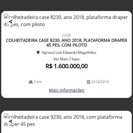
Co
mp
CASE
arti
COLHEITADEIRA CASE 8230, ANO 2018, PLATAFORMA DRAPER
lhe
45 PES, COM PILOTO
Agrosul Luís Eduardo Magalhães
Ver Mais 7 lojas
R$ 1.600.000,00
0 km
2018/2018
Mais informações
Co
mp