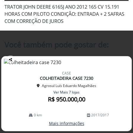
TRATOR JOHN DEERE 6165J ANO 2012 165 CV 15.191
HORAS COM PILOTO CONDIÇÃO: ENTRADA + 2 SAFRAS
COM CORREÇÃO DE JUROS
Você também pode gostar de:
Co
mp
CASE
arti
COLHEITADEIRA CASE 7230
lhe
Agrosul Luís Eduardo Magalhães
Ver Mais 7 lojas
R$ 950.000,00
0 km
2017/2017
Mais informações