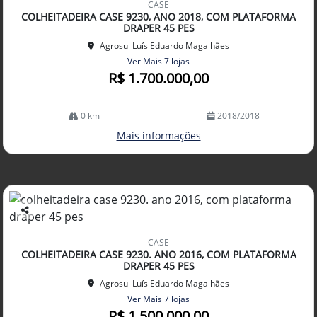
CASE
arti
COLHEITADEIRA CASE 9230, ANO 2018, COM PLATAFORMA
lhe
DRAPER 45 PES
Agrosul Luís Eduardo Magalhães
Ver Mais 7 lojas
R$ 1.700.000,00
0 km
2018/2018
Mais informações
Co
mp
CASE
arti
COLHEITADEIRA CASE 9230. ANO 2016, COM PLATAFORMA
lhe
DRAPER 45 PES
Agrosul Luís Eduardo Magalhães
Ver Mais 7 lojas
R$ 1.500.000,00