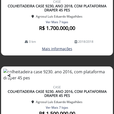
CASE
arti
COLHEITADEIRA CASE 9230, ANO 2018, COM PLATAFORMA
lhe
DRAPER 45 PES
Agrosul Luís Eduardo Magalhães
Ver Mais 7 lojas
R$ 1.700.000,00
0 km
2018/2018
Mais informações
Co
mp
CASE
arti
COLHEITADEIRA CASE 9230. ANO 2016, COM PLATAFORMA
lhe
DRAPER 45 PES
Agrosul Luís Eduardo Magalhães
Ver Mais 7 lojas
R$ 1.500.000,00