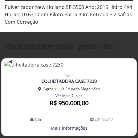
Pulverizador New Holland SP 3500 Ano: 2015 Hidro 4X4
Horas: 10.631 Com Piloto Barra 30m Entrada + 2 safras
Com Correção
Você também pode gostar de:
Co
mp
CASE
arti
COLHEITADEIRA CASE 7230
lhe
Agrosul Luís Eduardo Magalhães
Ver Mais 7 lojas
R$ 950.000,00
0 km
2017/2017
Mais informações