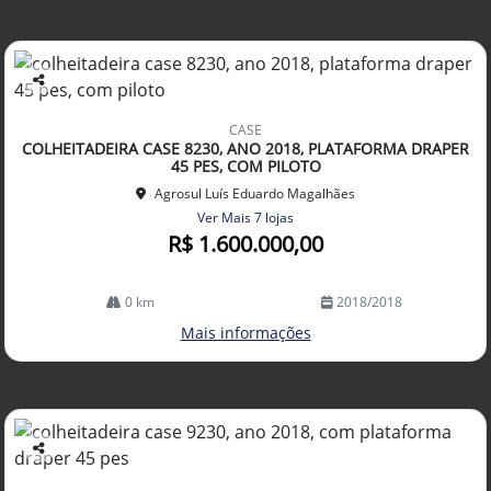
Co
mp
CASE
arti
COLHEITADEIRA CASE 8230, ANO 2018, PLATAFORMA DRAPER
lhe
45 PES, COM PILOTO
Agrosul Luís Eduardo Magalhães
Ver Mais 7 lojas
R$ 1.600.000,00
0 km
2018/2018
Mais informações
Co
mp