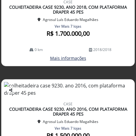
CASE
arti
COLHEITADEIRA CASE 9230, ANO 2018, COM PLATAFORMA
lhe
DRAPER 45 PES
Agrosul Luís Eduardo Magalhães
Ver Mais 7 lojas
R$ 1.700.000,00
0 km
2018/2018
Mais informações
Co
mp
CASE
arti
COLHEITADEIRA CASE 9230. ANO 2016, COM PLATAFORMA
lhe
DRAPER 45 PES
Agrosul Luís Eduardo Magalhães
Ver Mais 7 lojas
R$ 1.500.000,00