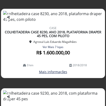
Co
mp
CASE
arti
COLHEITADEIRA CASE 8230, ANO 2018, PLATAFORMA DRAPER
lhe
45 PES, COM PILOTO
Agrosul Luís Eduardo Magalhães
Ver Mais 7 lojas
R$ 1.600.000,00
0 km
2018/2018
Mais informações
Co
mp