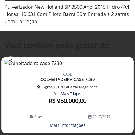
Pulverizador New Holland SP 3500 Ano: 2015 Hidro 4X4
Horas: 10.631 Com Piloto Barra 30m Entrada + 2 safras
Com Correção
Você também pode gostar de:
Co
mp
CASE
arti
COLHEITADEIRA CASE 7230
lhe
Agrosul Luís Eduardo Magalhães
Ver Mais 7 lojas
R$ 950.000,00
0 km
2017/2017
Mais informações