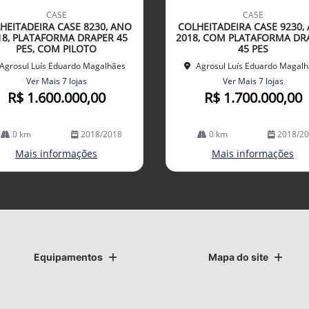
mp
CASE
CASE
arti
HEITADEIRA CASE 8230, ANO
COLHEITADEIRA CASE 9230,
lhe
18, PLATAFORMA DRAPER 45
2018, COM PLATAFORMA DR
PES, COM PILOTO
45 PES
Agrosul Luís Eduardo Magalhães
Agrosul Luís Eduardo Magal
Ver Mais 7 lojas
Ver Mais 7 lojas
R$ 1.600.000,00
R$ 1.700.000,00
0 km
2018/2018
0 km
2018/2
Mais informações
Mais informações
Equipamentos
Mapa do site