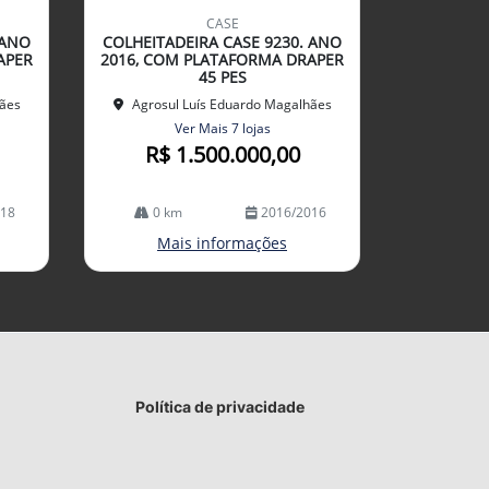
mp
CASE
arti
 ANO
COLHEITADEIRA CASE 9230. ANO
lhe
APER
2016, COM PLATAFORMA DRAPER
45 PES
hães
Agrosul Luís Eduardo Magalhães
Ver Mais 7 lojas
R$ 1.500.000,00
018
0 km
2016/2016
Mais informações
Política de privacidade