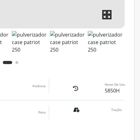
Horas De Uso
Potência
5850H
Tração
Peso