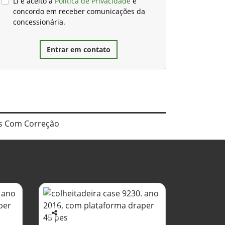
Li e aceito a
Política de Privacidade
e
concordo em receber comunicações da
concessionária.
Entrar em contato
ras Com Correção
Co