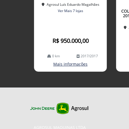
mp
Agrosul Luís Eduardo Magalhães
arti
Ver Mais 7 lojas
COL
lhe
20
R$ 950.000,00
0 km
2017/2017
Mais informações
AGROSUL MAQUINAS LTDA