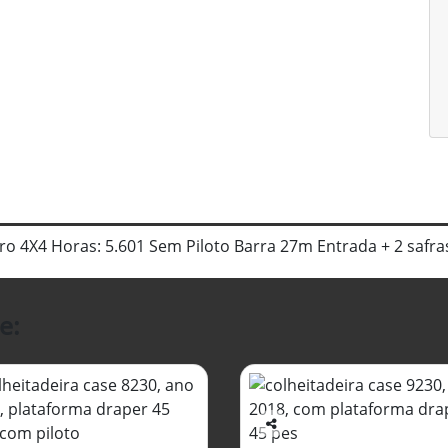
dro 4X4 Horas: 5.601 Sem Piloto Barra 27m Entrada + 2 saf
e:
Co