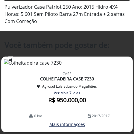
Pulverizador Case Patriot 250 Ano: 2015 Hidro 4X4
Horas: 5.601 Sem Piloto Barra 27m Entrada + 2 safras
Com Correção
Você também pode gostar de:
Co
mp
CASE
arti
COLHEITADEIRA CASE 7230
lhe
Agrosul Luís Eduardo Magalhães
Ver Mais 7 lojas
R$ 950.000,00
0 km
2017/2017
Mais informações