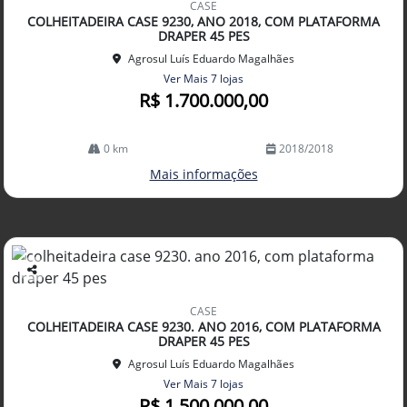
CASE
arti
COLHEITADEIRA CASE 9230, ANO 2018, COM PLATAFORMA
lhe
DRAPER 45 PES
Agrosul Luís Eduardo Magalhães
Ver Mais 7 lojas
R$ 1.700.000,00
0 km
2018/2018
Mais informações
Co
mp
CASE
arti
COLHEITADEIRA CASE 9230. ANO 2016, COM PLATAFORMA
lhe
DRAPER 45 PES
Agrosul Luís Eduardo Magalhães
Ver Mais 7 lojas
R$ 1.500.000,00