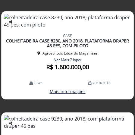
Co
mp
CASE
arti
COLHEITADEIRA CASE 8230, ANO 2018, PLATAFORMA DRAPER
lhe
45 PES, COM PILOTO
Agrosul Luís Eduardo Magalhães
Ver Mais 7 lojas
R$ 1.600.000,00
0 km
2018/2018
Mais informações
Co
mp