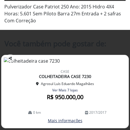
Pulverizador Case Patriot 250 Ano: 2015 Hidro 4X4
Horas: 5.601 Sem Piloto Barra 27m Entrada + 2 safras
Com Correção
Você também pode gostar de:
Co
mp
CASE
arti
COLHEITADEIRA CASE 7230
lhe
Agrosul Luís Eduardo Magalhães
Ver Mais 7 lojas
R$ 950.000,00
0 km
2017/2017
Mais informações