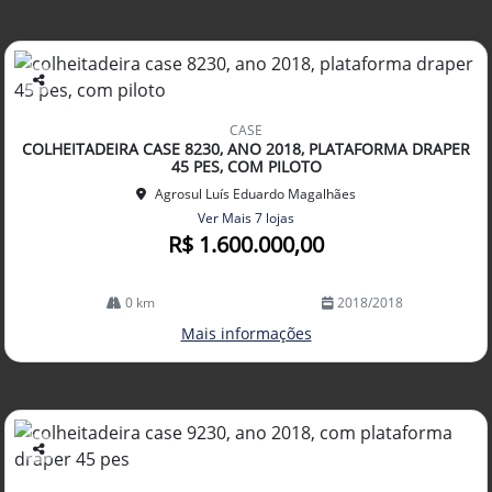
Co
mp
CASE
arti
COLHEITADEIRA CASE 8230, ANO 2018, PLATAFORMA DRAPER
lhe
45 PES, COM PILOTO
Agrosul Luís Eduardo Magalhães
Ver Mais 7 lojas
R$ 1.600.000,00
0 km
2018/2018
Mais informações
Co
mp