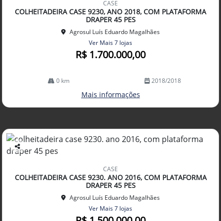
CASE
arti
COLHEITADEIRA CASE 9230, ANO 2018, COM PLATAFORMA
lhe
DRAPER 45 PES
Agrosul Luís Eduardo Magalhães
Ver Mais 7 lojas
R$ 1.700.000,00
0 km
2018/2018
Mais informações
Co
mp
CASE
arti
COLHEITADEIRA CASE 9230. ANO 2016, COM PLATAFORMA
lhe
DRAPER 45 PES
Agrosul Luís Eduardo Magalhães
Ver Mais 7 lojas
R$ 1.500.000,00