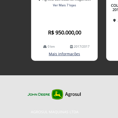
arti
Ver Mais 7 lojas
COL
lhe
20
R$ 950.000,00
0 km
2017/2017
Mais informações
AGROSUL MAQUINAS LTDA