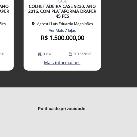
CASE
arti
 ANO
COLHEITADEIRA CASE 9230. ANO
lhe
APER
2016, COM PLATAFORMA DRAPER
45 PES
hães
Agrosul Luís Eduardo Magalhães
Ver Mais 7 lojas
R$ 1.500.000,00
018
0 km
2016/2016
Mais informações
Política de privacidade