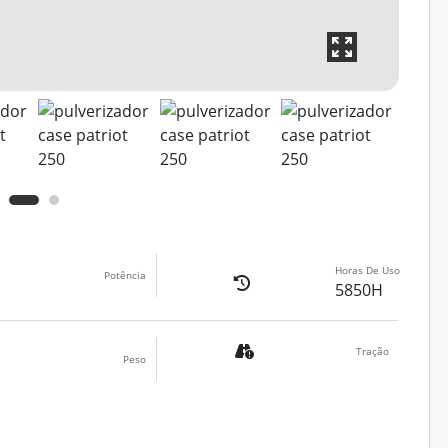
Horas De Uso
Potência
5850H
Tração
Peso