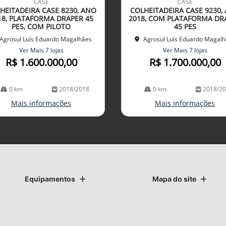
CASE
CASE
arti
HEITADEIRA CASE 8230, ANO
COLHEITADEIRA CASE 9230,
lhe
18, PLATAFORMA DRAPER 45
2018, COM PLATAFORMA DR
PES, COM PILOTO
45 PES
Agrosul Luís Eduardo Magalhães
Agrosul Luís Eduardo Magal
Ver Mais 7 lojas
Ver Mais 7 lojas
R$ 1.600.000,00
R$ 1.700.000,00
0 km
2018/2018
0 km
2018/2
Mais informações
Mais informações
Equipamentos
Mapa do site