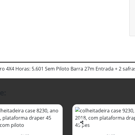
dro 4X4 Horas: 5.601 Sem Piloto Barra 27m Entrada + 2 saf
e:
Co
mp