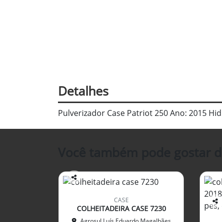
Detalhes
Pulverizador Case Patriot 250 Ano: 2015 Hi
Você também pode gostar d
Co
mp
CASE
arti
COLHEITADEIRA CASE 7230
Co
lhe
mp
Agrosul Luís Eduardo Magalhães