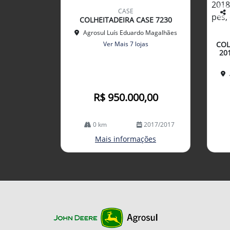
mp
CASE
arti
COLHEITADEIRA CASE 7230
Co
lhe
mp
Agrosul Luís Eduardo Magalhães
arti
Ver Mais 7 lojas
COL
lhe
20
R$ 950.000,00
0 km
2017/2017
Mais informações