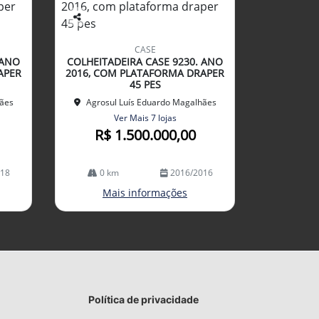
Co
mp
CASE
arti
 ANO
COLHEITADEIRA CASE 9230. ANO
lhe
APER
2016, COM PLATAFORMA DRAPER
45 PES
hães
Agrosul Luís Eduardo Magalhães
Ver Mais 7 lojas
R$ 1.500.000,00
018
0 km
2016/2016
Mais informações
Política de privacidade