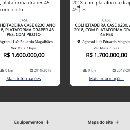
Co
mp
CASE
CASE
arti
HEITADEIRA CASE 8230, ANO
COLHEITADEIRA CASE 9230,
lhe
18, PLATAFORMA DRAPER 45
2018, COM PLATAFORMA DR
PES, COM PILOTO
45 PES
Agrosul Luís Eduardo Magalhães
Agrosul Luís Eduardo Magal
Ver Mais 7 lojas
Ver Mais 7 lojas
R$ 1.600.000,00
R$ 1.700.000,00
0 km
2018/2018
0 km
2018/2
Mais informações
Mais informações
Equipamentos
Mapa do site