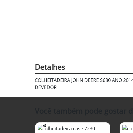
Detalhes
COLHEITADEIRA JOHN DEERE S680 ANO 201
DEVEDOR
Você também pode gostar d
Co