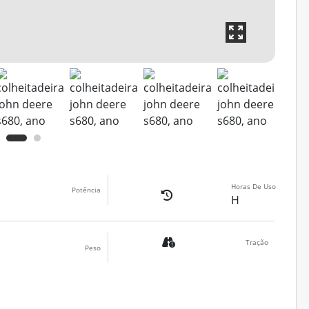
Horas De Uso
Potência
H
Tração
Peso