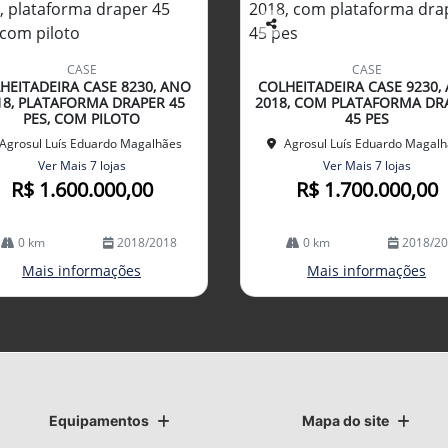
Co
mp
CASE
CASE
arti
HEITADEIRA CASE 8230, ANO
COLHEITADEIRA CASE 9230,
lhe
18, PLATAFORMA DRAPER 45
2018, COM PLATAFORMA DR
PES, COM PILOTO
45 PES
Agrosul Luís Eduardo Magalhães
Agrosul Luís Eduardo Magal
Ver Mais 7 lojas
Ver Mais 7 lojas
R$ 1.600.000,00
R$ 1.700.000,00
0 km
2018/2018
0 km
2018/2
Mais informações
Mais informações
Equipamentos
Mapa do site