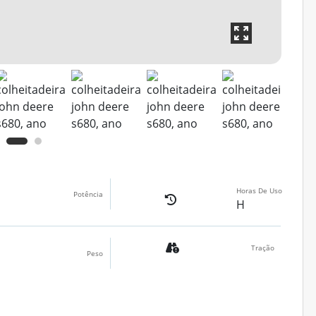
Horas De Uso
Potência
H
Tração
Peso