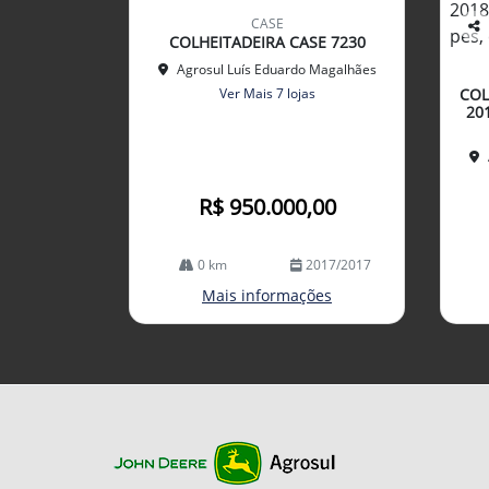
mp
CASE
arti
COLHEITADEIRA CASE 7230
Co
lhe
mp
Agrosul Luís Eduardo Magalhães
arti
Ver Mais 7 lojas
COL
lhe
20
R$ 950.000,00
0 km
2017/2017
Mais informações