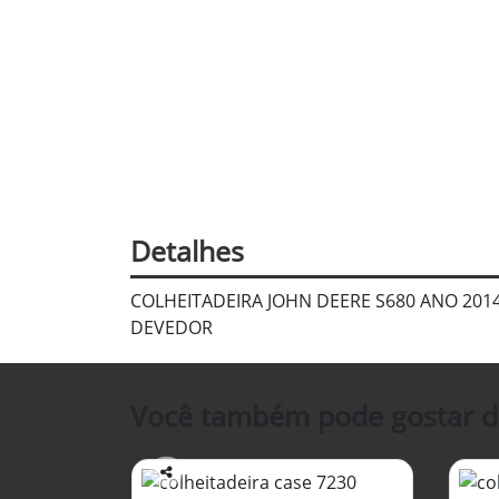
Detalhes
COLHEITADEIRA JOHN DEERE S680 ANO 201
DEVEDOR
Você também pode gostar d
Co