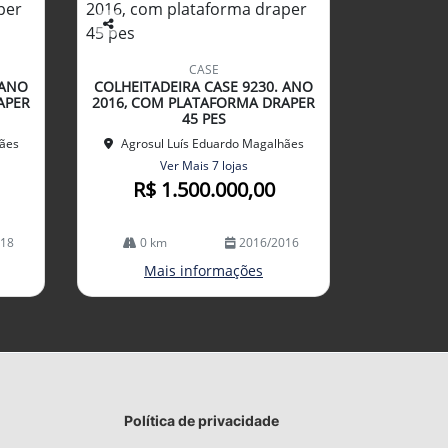
Co
mp
CASE
arti
 ANO
COLHEITADEIRA CASE 9230. ANO
lhe
APER
2016, COM PLATAFORMA DRAPER
45 PES
hães
Agrosul Luís Eduardo Magalhães
Ver Mais 7 lojas
R$ 1.500.000,00
018
0 km
2016/2016
Mais informações
Política de privacidade