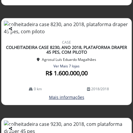
Co
mp
CASE
arti
COLHEITADEIRA CASE 8230, ANO 2018, PLATAFORMA DRAPER
lhe
45 PES, COM PILOTO
Agrosul Luís Eduardo Magalhães
Ver Mais 7 lojas
R$ 1.600.000,00
0 km
2018/2018
Mais informações