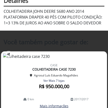
Detalhes
COLHEITADEIRA JOHN DEERE S680 ANO 2014
PLATAFORMA DRAPER 40 PÉS COM PILOTO CONDIÇÃO:
1+3 13% DE JUROS AO ANO SOBRE O SALDO DEVEDOR
Você também pode gostar de:
Co
mp
CASE
arti
COLHEITADEIRA CASE 7230
lhe
Agrosul Luís Eduardo Magalhães
Ver Mais 7 lojas
R$ 950.000,00
0 km
2017/2017
Mais informações