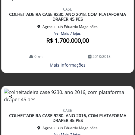
Co
mp
CASE
arti
COLHEITADEIRA CASE 9230, ANO 2018, COM PLATAFORMA
lhe
DRAPER 45 PES
Agrosul Luís Eduardo Magalhães
Ver Mais 7 lojas
R$ 1.700.000,00
0 km
2018/2018
Mais informações
Co
mp
CASE
arti
COLHEITADEIRA CASE 9230. ANO 2016, COM PLATAFORMA
lhe
DRAPER 45 PES
Agrosul Luís Eduardo Magalhães
Ver Mais 7 lojas