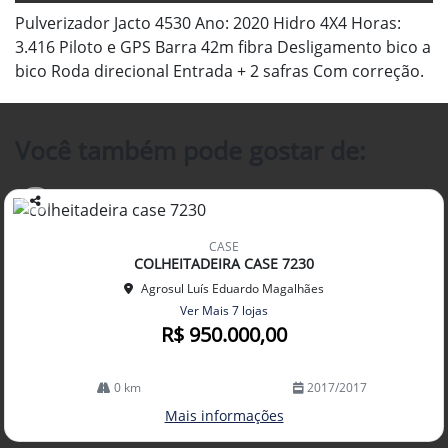
Pulverizador Jacto 4530 Ano: 2020 Hidro 4X4 Horas:
3.416 Piloto e GPS Barra 42m fibra Desligamento bico a
bico Roda direcional Entrada + 2 safras Com correção.
Você também pode gostar de:
Co
mp
CASE
arti
COLHEITADEIRA CASE 7230
lhe
Agrosul Luís Eduardo Magalhães
Ver Mais 7 lojas
R$ 950.000,00
0 km
2017/2017
Mais informações