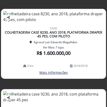
Co
mp
CASE
arti
COLHEITADEIRA CASE 8230, ANO 2018, PLATAFORMA DRAPER
lhe
45 PES, COM PILOTO
Agrosul Luís Eduardo Magalhães
Ver Mais 7 lojas
R$ 1.600.000,00
0 km
2018/2018
Mais informações
Co
mp