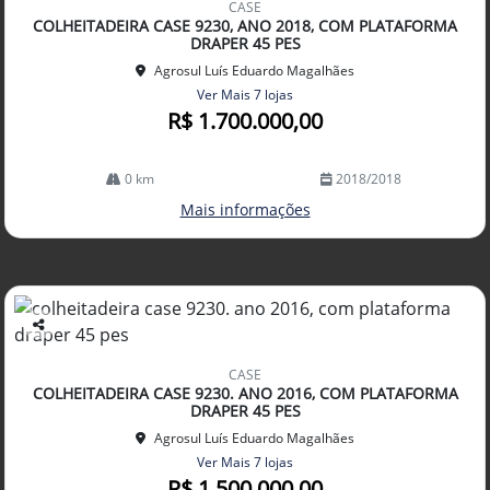
CASE
arti
COLHEITADEIRA CASE 9230, ANO 2018, COM PLATAFORMA
lhe
DRAPER 45 PES
Agrosul Luís Eduardo Magalhães
Ver Mais 7 lojas
R$ 1.700.000,00
0 km
2018/2018
Mais informações
Co
mp
CASE
arti
COLHEITADEIRA CASE 9230. ANO 2016, COM PLATAFORMA
lhe
DRAPER 45 PES
Agrosul Luís Eduardo Magalhães
Ver Mais 7 lojas
R$ 1.500.000,00