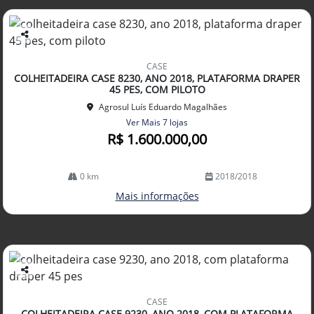
Co
mp
CASE
arti
COLHEITADEIRA CASE 8230, ANO 2018, PLATAFORMA DRAPER
lhe
45 PES, COM PILOTO
Agrosul Luís Eduardo Magalhães
Ver Mais 7 lojas
R$ 1.600.000,00
0 km
2018/2018
Mais informações
Co
mp
CASE
arti
COLHEITADEIRA CASE 9230, ANO 2018, COM PLATAFORMA