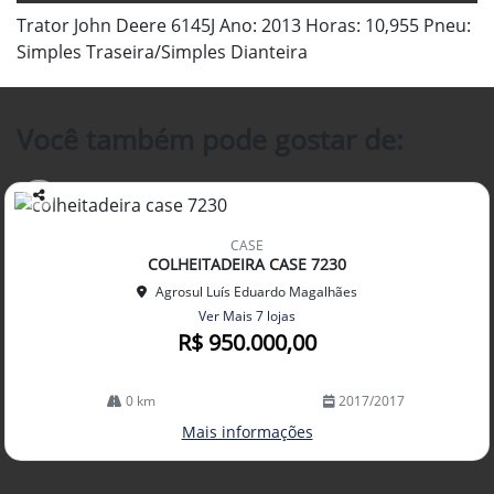
Trator John Deere 6145J Ano: 2013 Horas: 10,955 Pneu:
Simples Traseira/Simples Dianteira
Você também pode gostar de:
Co
mp
CASE
arti
COLHEITADEIRA CASE 7230
lhe
Agrosul Luís Eduardo Magalhães
Ver Mais 7 lojas
R$ 950.000,00
0 km
2017/2017
Mais informações