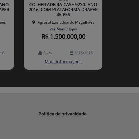
arti
 ANO
COLHEITADEIRA CASE 9230. ANO
lhe
APER
2016, COM PLATAFORMA DRAPER
45 PES
hães
Agrosul Luís Eduardo Magalhães
Ver Mais 7 lojas
R$ 1.500.000,00
018
0 km
2016/2016
Mais informações
Política de privacidade