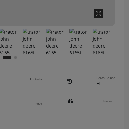
Horas De Uso
Potência
H
Tração
Peso