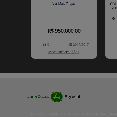
arti
Ver Mais 7 lojas
COL
lhe
20
R$ 950.000,00
0 km
2017/2017
Mais informações
AGROSUL MAQUINAS LTDA | AGROSUL MAQUINA