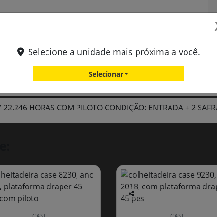
Selecione a unidade mais próxima a você.
Selecionar
CV 22.246 HORAS COM PILOTO CONDIÇÃO: ENTRADA + 2 SA
e:
Co
mp
CASE
CASE