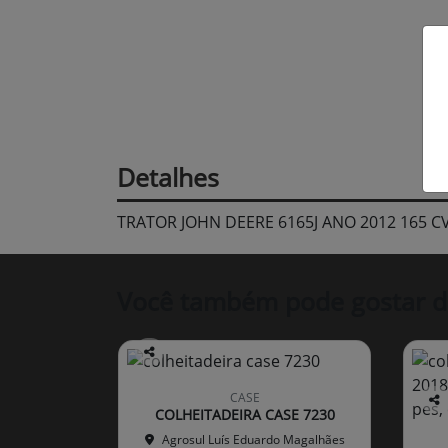
Detalhes
TRATOR JOHN DEERE 6165J ANO 2012 165 
Você também pode gostar d
Co
mp
CASE
arti
COLHEITADEIRA CASE 7230
Co
lhe
mp
Agrosul Luís Eduardo Magalhães