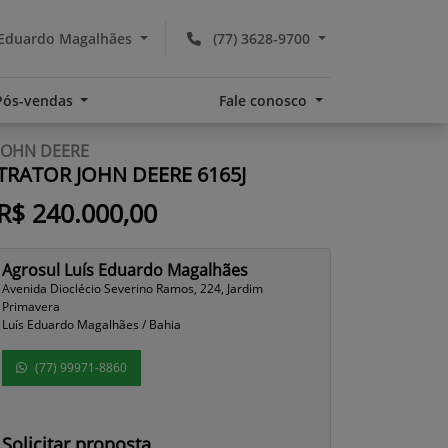
 Eduardo Magalhães
(77) 3628-9700
Pós-vendas
Fale conosco
JOHN DEERE
TRATOR JOHN DEERE 6165J
R$ 240.000,00
Agrosul Luís Eduardo Magalhães
Avenida Dioclécio Severino Ramos, 224, Jardim
Primavera
Luís Eduardo Magalhães / Bahia
(77) 99971-8860
Solicitar proposta