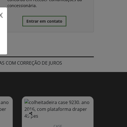
concessionária.
X
Entrar em contato
FRAS COM CORREÇÃO DE JUROS
Co
mp
CASE