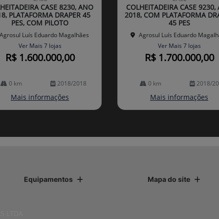
arti
HEITADEIRA CASE 8230, ANO
COLHEITADEIRA CASE 9230,
lhe
18, PLATAFORMA DRAPER 45
2018, COM PLATAFORMA DR
PES, COM PILOTO
45 PES
Agrosul Luís Eduardo Magalhães
Agrosul Luís Eduardo Magal
Ver Mais 7 lojas
Ver Mais 7 lojas
R$ 1.600.000,00
R$ 1.700.000,00
0 km
2018/2018
0 km
2018/2
Mais informações
Mais informações
Equipamentos
Mapa do site
S LTDA