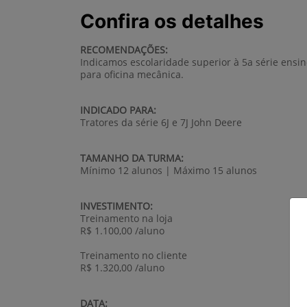
Confira os detalhes
RECOMENDAÇÕES:
Indicamos escolaridade superior à 5a série ensin
para oficina mecânica.
INDICADO PARA:
Tratores da série 6J e 7J John Deere
TAMANHO DA TURMA:
Mínimo 12 alunos | Máximo 15 alunos
INVESTIMENTO:
Treinamento na loja
R$ 1.100,00 /aluno
Treinamento no cliente
R$ 1.320,00 /aluno
DATA: