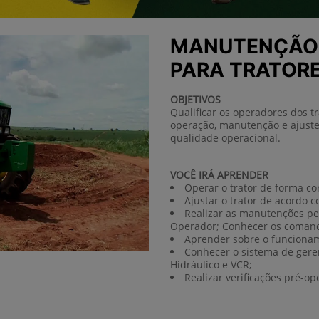
MANUTENÇÃO
PARA TRATORES
OBJETIVOS
Qualificar os operadores dos tr
operação, manutenção e ajus
qualidade operacional.
VOCÊ IRÁ APRENDER
Operar o trator de forma co
Ajustar o trator de acordo c
Realizar as manutenções p
Operador; Conhecer os comand
Aprender sobre o funcionam
Conhecer o sistema de ger
Hidráulico e VCR;
Realizar verificações pré-o