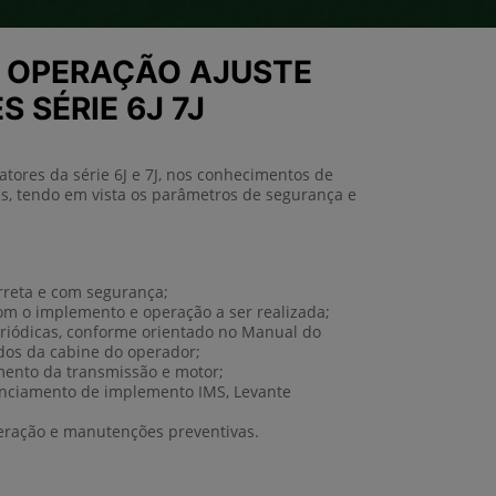
 OPERAÇÃO AJUSTE
 SÉRIE 6J 7J
atores da série 6J e 7J, nos conhecimentos de
tes, tendo em vista os parâmetros de segurança e
rreta e com segurança;
om o implemento e operação a ser realizada;
eriódicas, conforme orientado no Manual do
os da cabine do operador;
ento da transmissão e motor;
enciamento de implemento IMS, Levante
peração e manutenções preventivas.