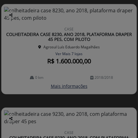
Co
mp
CASE
arti
COLHEITADEIRA CASE 8230, ANO 2018, PLATAFORMA DRAPER
lhe
45 PES, COM PILOTO
Agrosul Luís Eduardo Magalhães
Ver Mais 7 lojas
R$ 1.600.000,00
0 km
2018/2018
Mais informações
Co
mp
CASE
arti
COLHEITADEIRA CASE 9230, ANO 2018, COM PLATAFORMA