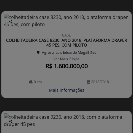
Co
mp
CASE
arti
COLHEITADEIRA CASE 8230, ANO 2018, PLATAFORMA DRAPER
lhe
45 PES, COM PILOTO
Agrosul Luís Eduardo Magalhães
Ver Mais 7 lojas
R$ 1.600.000,00
0 km
2018/2018
Mais informações
Co
mp