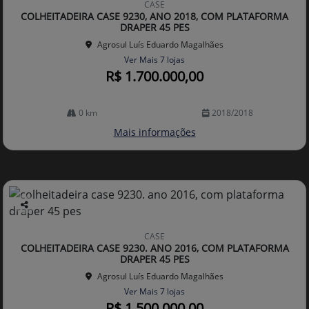
CASE
arti
COLHEITADEIRA CASE 9230, ANO 2018, COM PLATAFORMA
lhe
DRAPER 45 PES
Agrosul Luís Eduardo Magalhães
Ver Mais 7 lojas
R$ 1.700.000,00
0 km
2018/2018
Mais informações
Co
mp
CASE
arti
COLHEITADEIRA CASE 9230. ANO 2016, COM PLATAFORMA
lhe
DRAPER 45 PES
Agrosul Luís Eduardo Magalhães
Ver Mais 7 lojas
R$ 1.500.000,00